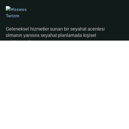
Geleneksel hizmetler sunan bir seyahat acentesi
olmanın yanısıra seyahat planlamada kişisel
asistanınızdır.
Hakkımızda
Ana Sayfa
Kurumsal
Blog ve İpuçları
İletişim