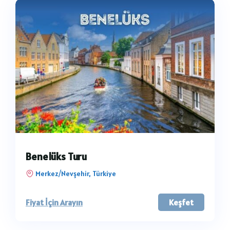
Benelüks Turu
Merkez/Nevşehir, Türkiye
Fiyat İçin Arayın
Keşfet