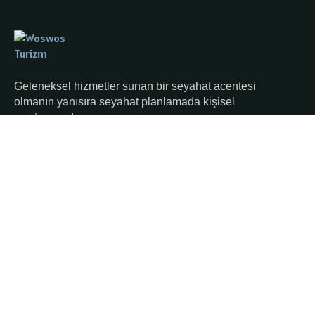
Geleneksel hizmetler sunan bir seyahat acentesi
olmanın yanısıra seyahat planlamada kişisel
asistanınızdır.
Hakkımızda
Ana Sayfa
Kurumsal
Blog ve İpuçları