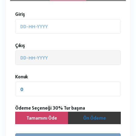
Giriş
Çıkış
Konuk
0
Ödeme Seçeneği
30%
Tur başına
Tamamını Öde
Ön Ödeme