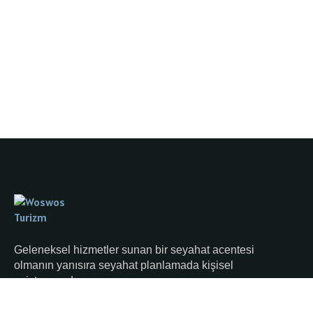
Geleneksel hizmetler sunan bir seyahat acentesi
olmanın yanısıra seyahat planlamada kişisel
asistanınızdır.