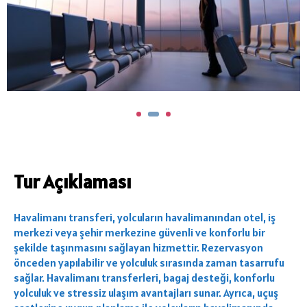
Tur Açıklaması
Havalimanı transferi, yolcuların havalimanından otel, iş
merkezi veya şehir merkezine güvenli ve konforlu bir
şekilde taşınmasını sağlayan hizmettir. Rezervasyon
önceden yapılabilir ve yolculuk sırasında zaman tasarrufu
sağlar. Havalimanı transferleri, bagaj desteği, konforlu
yolculuk ve stressiz ulaşım avantajları sunar. Ayrıca, uçuş