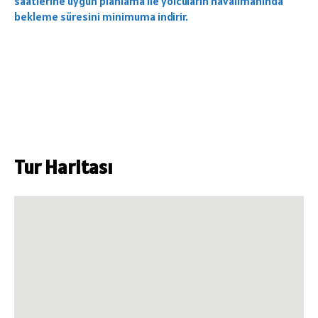
saatlerine uygun planlama ile yolcuların havalimanında
bekleme süresini minimuma indirir.
Tur Haritası