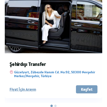
Şehirdışı Transfer
Güzelyurt, Zübeyde Hanım Cd. No:92, 50300 Nevşehir
Merkez/Nevşehir, Türkiye
Fiyat İçin Arayın
Keşfet