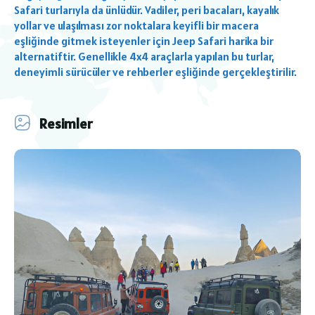
Safari turlarıyla da ünlüdür. Vadiler, peri bacaları, kayalık
yollar ve ulaşılması zor noktalara keyifli bir macera
eşliğinde gitmek isteyenler için Jeep Safari harika bir
alternatiftir. Genellikle 4x4 araçlarla yapılan bu turlar,
deneyimli sürücüler ve rehberler eşliğinde gerçekleştirilir.
Resimler